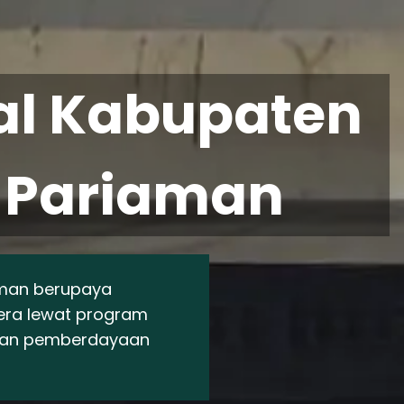
al Kabupaten
 Pariaman
aman berupaya
era lewat program
atan pemberdayaan